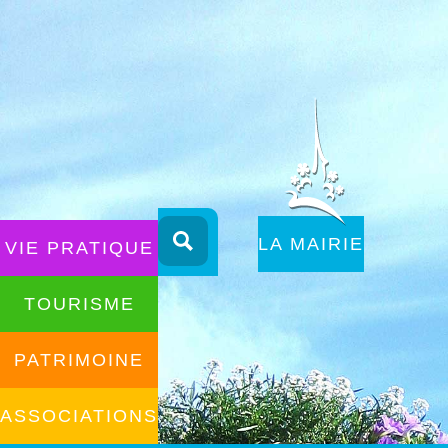
Aller
au
ALLER AU
LA MAIRIE
VIE PRATIQUE
contenu
CONTENU
TOURISME
PATRIMOINE
ASSOCIATIONS