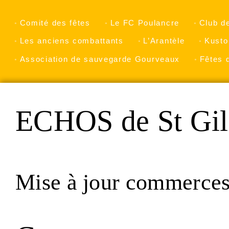
Comité des fêtes
Le FC Poulancre
Club d
Les anciens combattants
L’Arantèle
Kusto
Association de sauvegarde Gourveaux
Fêtes 
ECHOS de St Gil
Mise à jour commerces 