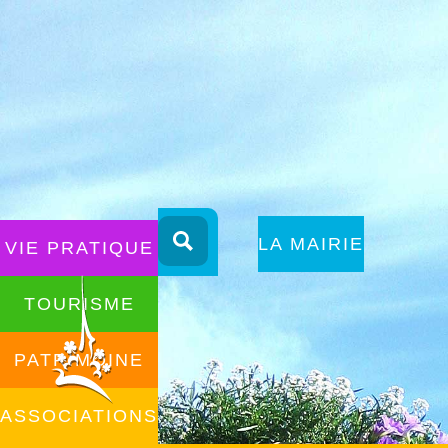
Aller
au
ALLER AU
LA MAIRIE
VIE PRATIQUE
contenu
CONTENU
TOURISME
PATRIMOINE
ASSOCIATIONS