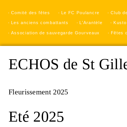
Comité des fêtes
Le FC Poulancre
Club d
Les anciens combattants
L’Arantèle
Kusto
Association de sauvegarde Gourveaux
Fêtes 
ECHOS de St Gill
Fleurissement 2025
Eté 2025