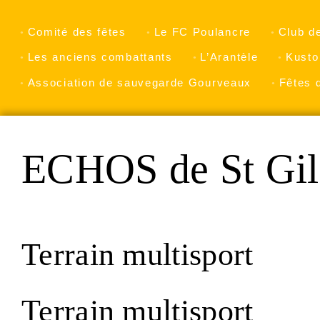
Comité des fêtes
Le FC Poulancre
Club d
Les anciens combattants
L’Arantèle
Kusto
Association de sauvegarde Gourveaux
Fêtes 
ECHOS de St Gil
Terrain multisport
Terrain multisport