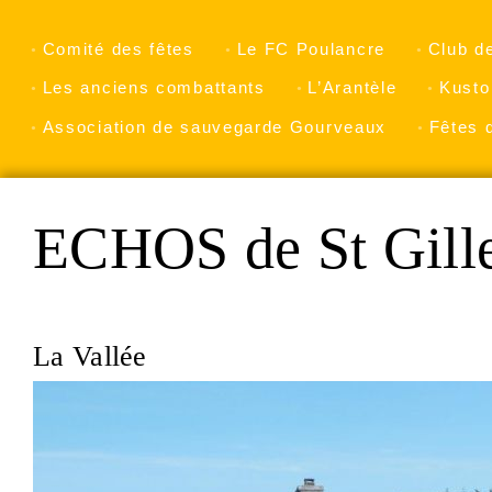
Comité des fêtes
Le FC Poulancre
Club d
Les anciens combattants
L’Arantèle
Kusto
Association de sauvegarde Gourveaux
Fêtes 
ECHOS de St Gill
La Vallée