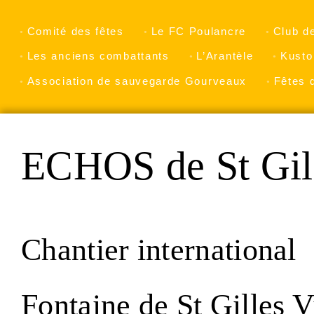
Comité des fêtes
Le FC Poulancre
Club d
Les anciens combattants
L’Arantèle
Kusto
Association de sauvegarde Gourveaux
Fêtes 
ECHOS de St Gil
Chantier international
Fontaine de St Gilles 